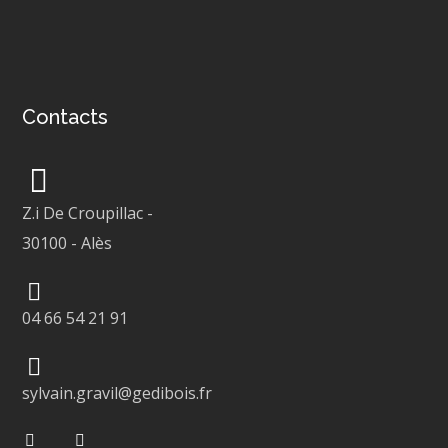
Contacts
Z.i De Croupillac
-
30100
-
Alès
04 66 54 21 91
sylvain.gravil@gedibois.fr