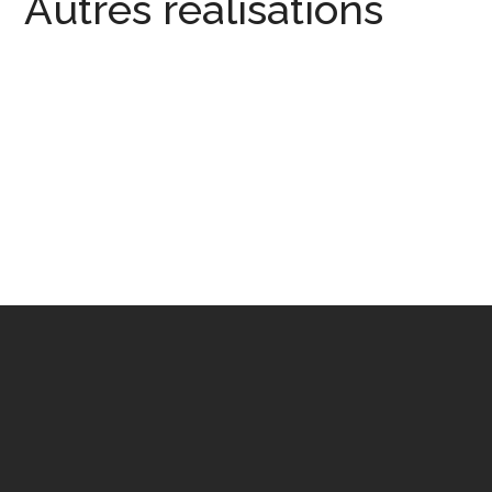
Autres réalisations
Comptoir en étain
AGENCEMENT
/
COMPTOIR
La fougasse d’Uzès – Nimes
AGENCEMENT
Restaurant L’italiano Verro
COMPTOIR