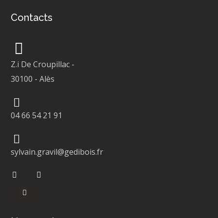
Contacts
Z.i De Croupillac
-
30100
-
Alès
04 66 54 21 91
sylvain.gravil@gedibois.fr