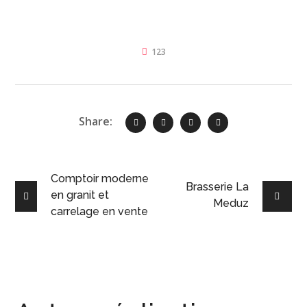
123
Share:
Comptoir moderne
Brasserie La
en granit et
Meduz
carrelage en vente