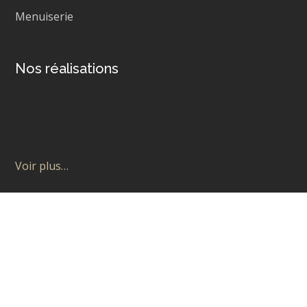
Menuiserie
Nos réalisations
Voir plus…
Copyright © 2019 presence-web.pro. All Rights Reserved.
Conditions d’utilisation | VIe privée