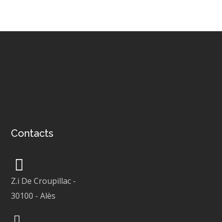
Contacts
Z.i De Croupillac
-
30100
-
Alès