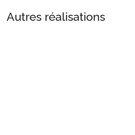
Autres réalisations
Comptoir en étain
AGENCEMENT
/
COMPTOIR
Restaurant L’italiano Verro
COMPTOIR
Restaurant Pinocchio – Comptoir
COMPTOIR