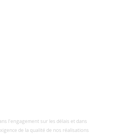
s
L’envie Glacier – St-
duze
Quentin-La-Poterie
BANQUE ACCUEIL
ROFESSIONNALISME
ns l'engagement sur les délais et dans
exigence de la qualité de nos réalisations