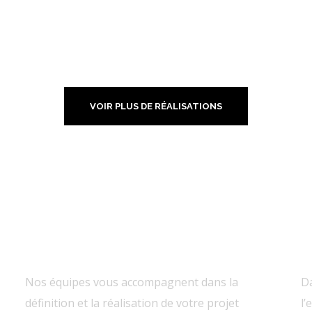
lier du café
Hotel Portes de
VOIR PLUS DE RÉALISATIONS
Cévennes – An
IR
BANQUE ACCUEIL
EXPERTISE
P
Nos équipes vous accompagnent dans la
Da
définition et la réalisation de votre projet
l’