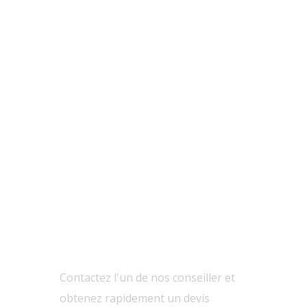
La grange de
L’ate
Ginestouze –
COMPTO
Nasbinals
COMPTOIR
CONSEIL
Contactez l'un de nos conseiller et
obtenez rapidement un devis