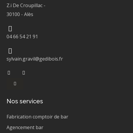
Z.i De Croupillac
-
30100
-
Alès
04 66 54 21 91
sylvain.gravil@gedibois.fr
Nos services
Fabrication comptoir de bar
Agencement bar