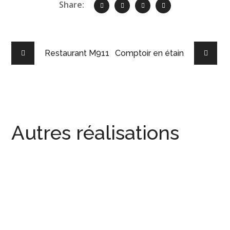
Share:
Restaurant M911
Comptoir en étain
Autres réalisations
Restaurant J’adore – St-Clément-
COMPTOIR
L’atelier du café