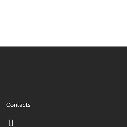
COMPTOIR
Restaurant Le Saint-Pierre – Sète
COMPTOIR
Contacts