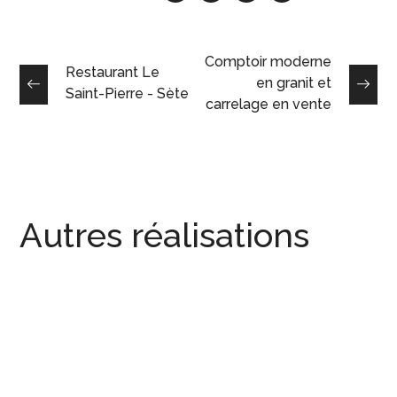
Comptoir moderne
Restaurant Le
en granit et
Saint-Pierre - Sète
carrelage en vente
Autres réalisations
Restaurant J’adore – St-
Clément-de-Rivière
COMPTOIR