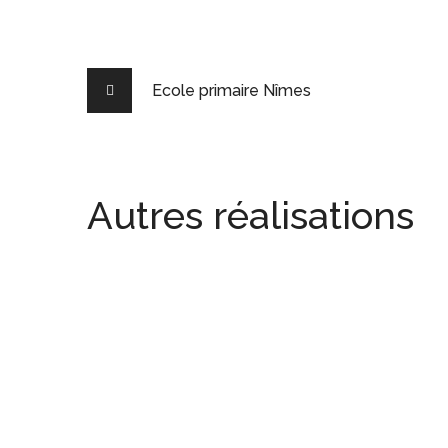
Ecole primaire Nîmes
Autres réalisations
Brasserie La Meduz
AGENCEMENT
/
COMPTOIR
Restaurant L’arbre de l’arbre
AGENCEMENT
/
COMPTOIR
Restaurant Derrière l’église