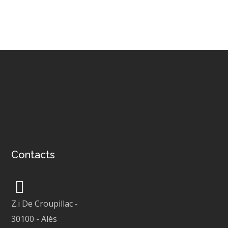
Contacts
Z.i De Croupillac
-
30100
-
Alès