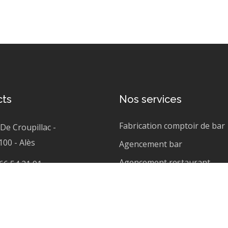
cts
Nos services
Fabrication comptoir de bar
 De Croupillac
-
100
-
Alès
Agencement bar
Agencement restaurant
66 54 21 91
Agencement hôtel
vain.gravil@gedibois.fr
Agencement boutique
Menuiserie