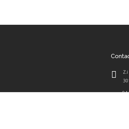
Conta
Z.i
30
04 
syl